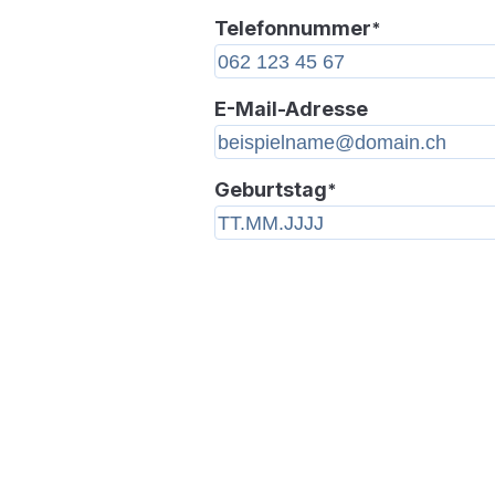
Telefonnummer
*
E-Mail-Adresse
Geburtstag
*
Wir benötigen Ihre Zustimm
reCAPTCHA-Service zu lade
verwenden reCAPTCHA, um Ih
eingegebenen Informationen zu
Dieser Service kann Daten zu 
Aktivitäten sammeln. Bitte klic
den untenstehenden Button "
Settings" und lesen Sie die Det