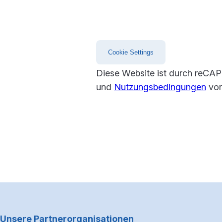
und stimmen Sie der Nutzung 
zu, um fortzufahren.
Cookie Settings
Diese Website ist durch reCA
und
Nutzungsbedingungen
von
Footerbereich
Unsere Partnerorganisationen