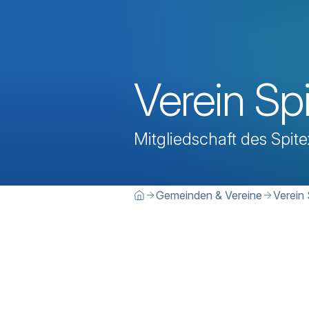
Verein Sp
Mitgliedschaft des Spite
Breadcrumbn
Sie befinden sich hier:
Gemeinden & Vereine
Verein
Home