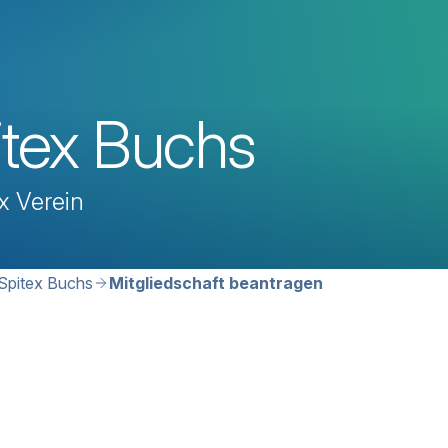
itex Buchs
x Verein
avigation
 Spitex Buchs
Mitgliedschaft beantragen