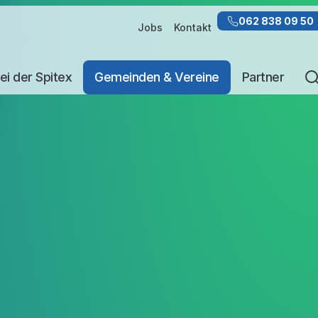
062 838 09 50
Jobs
Kontakt
ei der Spitex
Gemeinden & Vereine
Partner
S