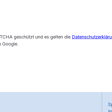
des Service
PTCHA geschützt und es gelten die
Datenschutzerklär
 Google.
~
S
I