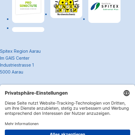
Link zum Premiumpartner: Allianz
~Kontaktinformationen
Spitex Region Aarau
Im GAIS Center
Industriestrasse 1
5000 Aarau
062 838 09 50
info@spitexregionaarau.ch
Kontakt
AGB
Zum Anfa