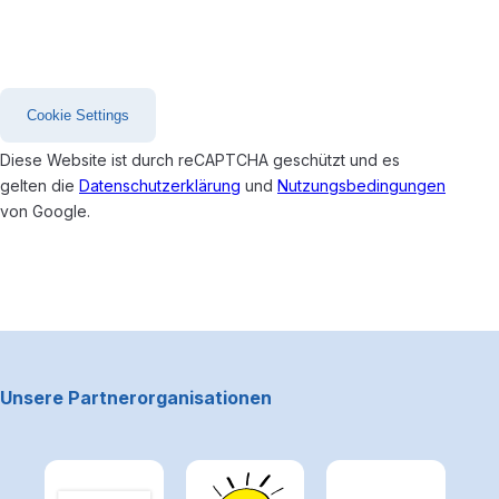
untenstehenden Button "Cookie Settings" und lesen
Sie die Details durch und stimmen Sie der Nutzung des
Service zu, um fortzufahren.
Cookie Settings
Diese Website ist durch reCAPTCHA geschützt und es
gelten die
Datenschutzerklärung
und
Nutzungsbedingungen
von Google.
Footerbereich
Unsere Partnerorganisationen