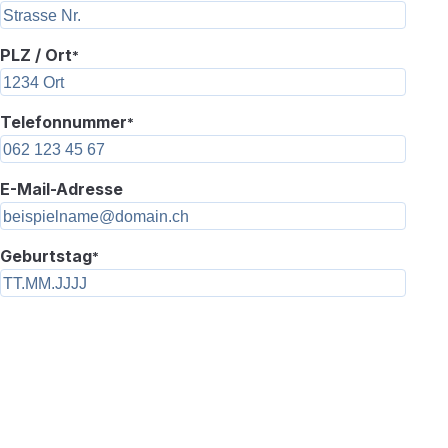
PLZ / Ort
*
Telefonnummer
*
E-Mail-Adresse
Geburtstag
*
Wir benötigen Ihre Zustimmung, um den
reCAPTCHA-Service zu laden.
Wir verwenden
reCAPTCHA, um Ihre eingegebenen Informationen zu
überprüfen. Dieser Service kann Daten zu Ihren
Aktivitäten sammeln. Bitte klicken Sie auf den