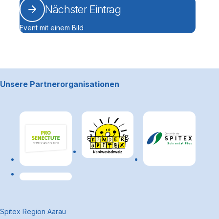
Nächster Eintrag
Event mit einem Bild
Footerbereich
Unsere Partnerorganisationen
Link zum Premiumpartner: Allianz
~Kontaktinformationen
Spitex Region Aarau